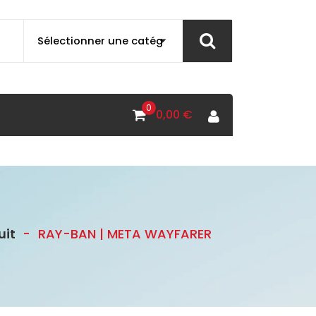
0
0,00
€
uit
-
RAY-BAN | META WAYFARER