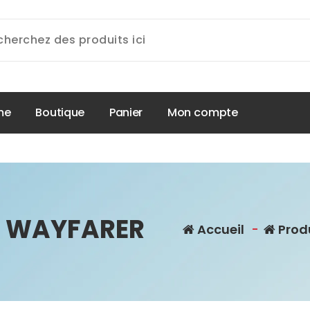
m
e
B
o
u
t
i
q
u
e
P
a
n
i
e
r
M
o
n
c
o
m
p
t
e
A WAYFARER
Accueil
-
Prod