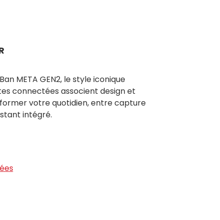
R
an META GEN2, le style iconique
ttes connectées associent design et
nsformer votre quotidien, entre capture
stant intégré.
tées