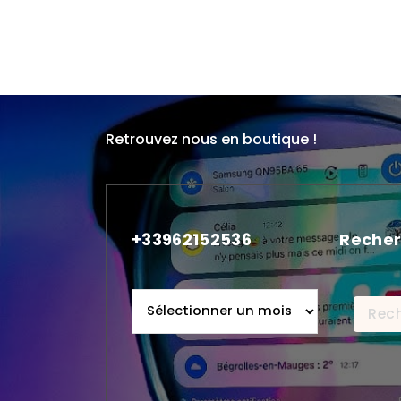
Retrouvez nous en boutique !
+33962152536
Recher
+33962152536
Recher