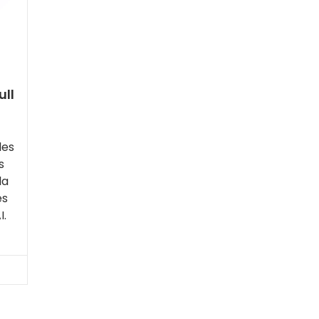
ull
les
s
la
es
I.