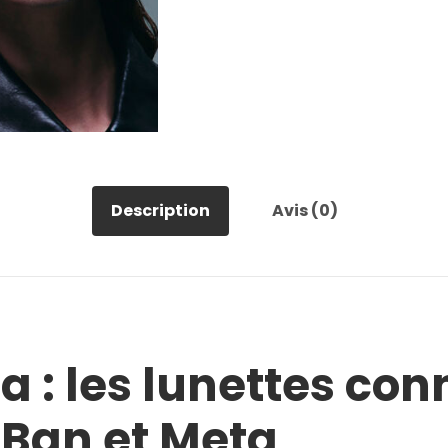
Description
Avis (0)
 : les lunettes con
Ban et Meta