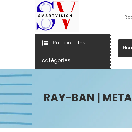
Aller
au
contenu
Parcourir les
H
o
catégories
RAY-BAN | MET