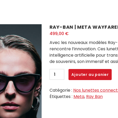
RAY-BAN | META WAYFARE
499,00
€
Avec les nouveaux modèles Ray-B
rencontre l’innovation. Ces lune
intelligence artificielle pour tra
de souvenirs, son immersif et assi
quantité
Ajouter au panier
de
RAY-
Catégorie :
Nos lunettes connec
BAN
Étiquettes :
Meta
,
Ray Ban
|
META
WAYFARER