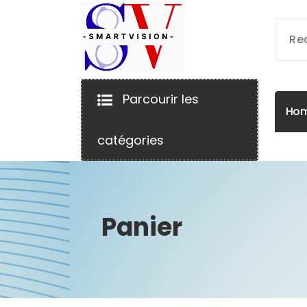
Aller
au
contenu
Parcourir les
H
o
catégories
Panier