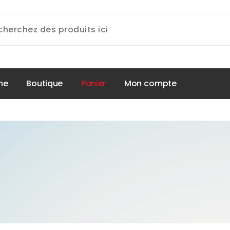
m
e
B
o
u
t
i
q
u
e
P
a
n
i
e
r
M
o
n
c
o
m
p
t
e