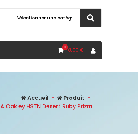
0
0,00
€
Accueil
-
Produit
-
A Oakley HSTN Desert Ruby Prizm