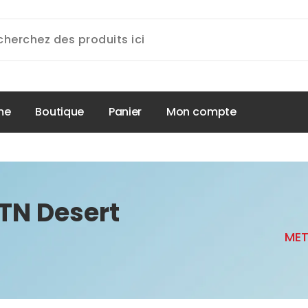
m
e
B
o
u
t
i
q
u
e
P
a
n
i
e
r
M
o
n
c
o
m
p
t
e
TN Desert
MET