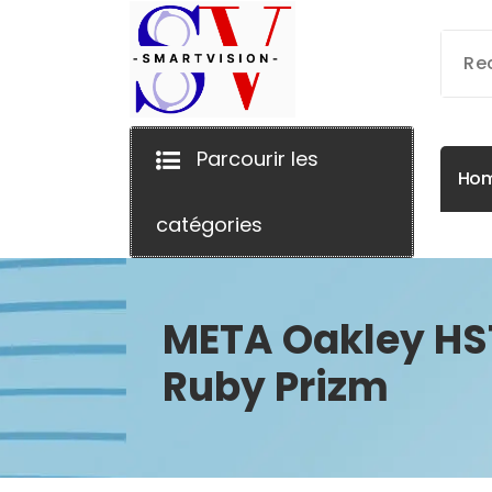
Aller
au
contenu
Parcourir les
H
o
catégories
META Oakley HS
Ruby Prizm