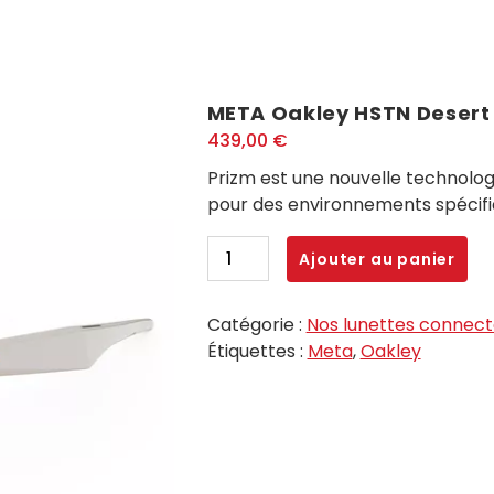
META Oakley HSTN Desert
439,00
€
Prizm est une nouvelle technologi
pour des environnements spécifi
quantité
Ajouter au panier
de
META
Catégorie :
Nos lunettes connec
Oakley
Étiquettes :
Meta
,
Oakley
HSTN
Desert
Ruby
Prizm